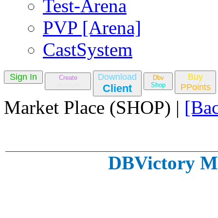
Test-Arena
PVP [Arena]
CastSystem
Sign In
Download
Buy
Create
Dbv
Account
Shop
Client
PPoints
Market Place (SHOP) |
[Ba
DBVictory Ma