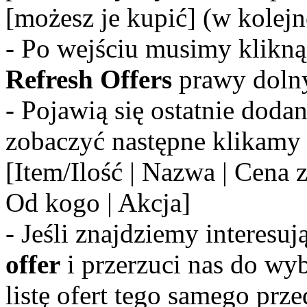
[możesz je kupić] (w kolej
- Po wejściu musimy klikn
Refresh Offers
prawy doln
- Pojawią się ostatnie dodan
zobaczyć następne klikamy 
[Item/Ilość | Nazwa | Cena z
Od kogo | Akcja]
- Jeśli znajdziemy interesu
offer
i przerzuci nas do wyb
listę ofert tego samego prz