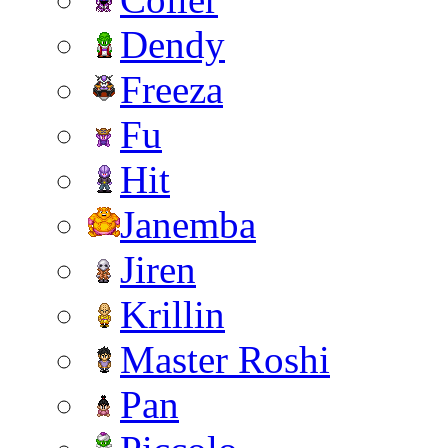
Dendy
Freeza
Fu
Hit
Janemba
Jiren
Krillin
Master Roshi
Pan