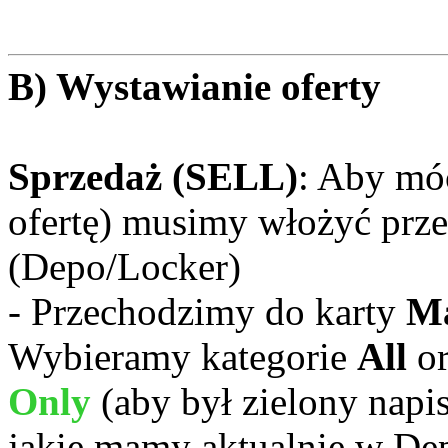
B) Wystawianie oferty
Sprzedaż (SELL)
: Aby mó
ofertę) musimy włożyć prze
(Depo/Locker)
- Przechodzimy do karty
Ma
Wybieramy kategorie
All
or
Only
(aby był zielony napi
jakie mamy aktualnie w De