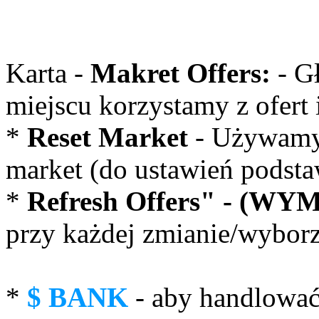
Karta -
Makret Offers:
- G
miejscu korzystamy z ofert
*
Reset Market
- Używamy 
market (do ustawień podst
*
Refresh Offers" - (W
przy każdej zmianie/wybor
*
$ BANK
- aby handlowa