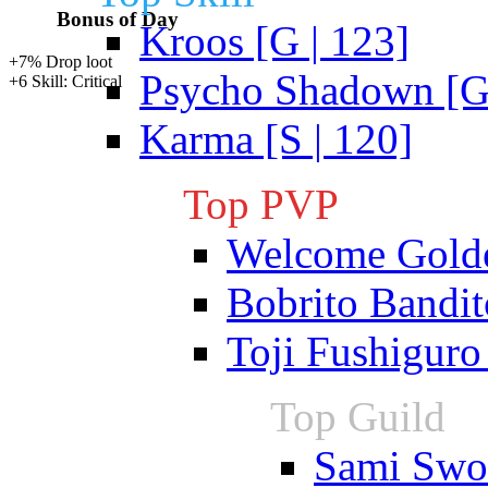
Bonus of Day
Kroos [G | 123]
+7% Drop loot
Psycho Shadown [G 
+6 Skill: Critical
Karma [S | 120]
Top PVP
Welcome Gold
Bobrito Bandit
Toji Fushiguro
Top Guild
Sami Swoi