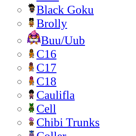
Black Goku
Brolly
Buu/Uub
C16
C17
C18
Caulifla
Cell
Chibi Trunks
Coller