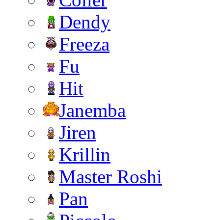
Dendy
Freeza
Fu
Hit
Janemba
Jiren
Krillin
Master Roshi
Pan