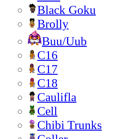
Black Goku
Brolly
Buu/Uub
C16
C17
C18
Caulifla
Cell
Chibi Trunks
Coller