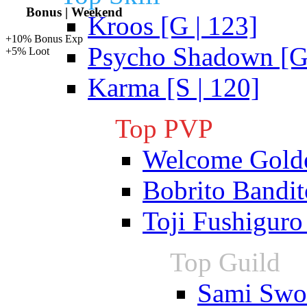
Bonus | Weekend
Kroos [G | 123]
+10% Bonus Exp
Psycho Shadown [G 
+5% Loot
Karma [S | 120]
Top PVP
Welcome Gold
Bobrito Bandit
Toji Fushiguro
Top Guild
Sami Swoi