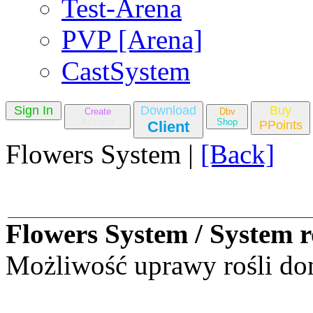
Test-Arena
PVP [Arena]
CastSystem
Sign In
Download
Buy
Create
Dbv
Account
Shop
Client
PPoints
Flowers System |
[Back]
Flowers System / System r
Możliwość uprawy rośli do